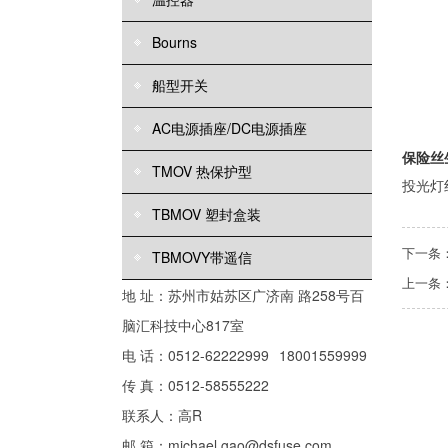
Bourns
船型开关
AC电源插座/DC电源插座
保险丝
TMOV 热保护型
投光灯
TBMOV 塑封盒装
下一条
TBMOVY带遥信
上一条
地 址：苏州市姑苏区广济南 路258号百
脑汇科技中心817室
电 话：0512-62222999
18001559999
传 真：0512-58555222
联系人：高R
邮 箱：michael.gao@dsfuse.com