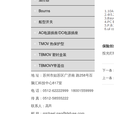
Bourns
船型开关
AC电源插座/DC电源插座
TMOV 热保护型
保险丝
投光灯
TBMOV 塑封盒装
TBMOVY带遥信
下一条
地 址：苏州市姑苏区广济南 路258号百
上一条
脑汇科技中心817室
电 话：0512-62222999
18001559999
传 真：0512-58555222
联系人：高R
邮 箱：michael.gao@dsfuse.com