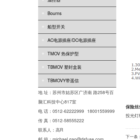
Bourns
船型开关
AC电源插座/DC电源插座
TMOV 热保护型
TBMOV 塑封盒装
TBMOVY带遥信
地 址：苏州市姑苏区广济南 路258号百
脑汇科技中心817室
保险丝
电 话：0512-62222999
18001559999
投光灯
传 真：0512-58555222
联系人：高R
下一条
邮 箱：michael.gao@dsfuse.com