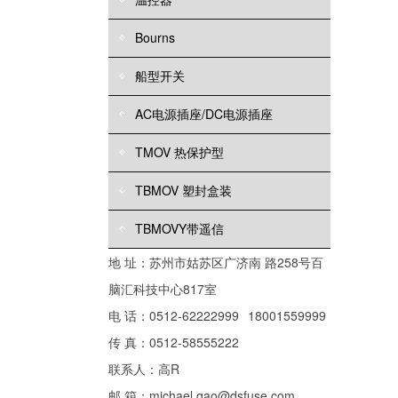
Bourns
船型开关
AC电源插座/DC电源插座
TMOV 热保护型
TBMOV 塑封盒装
TBMOVY带遥信
地 址：苏州市姑苏区广济南 路258号百
脑汇科技中心817室
电 话：0512-62222999
18001559999
传 真：0512-58555222
联系人：高R
邮 箱：michael.gao@dsfuse.com