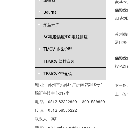
家基本
保险丝
Bourns
加受到
船型开关
苏州鼎
AC电源插座/DC电源插座
器仪表
TMOV 热保护型
保险丝
TBMOV 塑封盒装
投光灯
TBMOVY带遥信
地 址：苏州市姑苏区广济南 路258号百
下一条
脑汇科技中心817室
上一条
电 话：0512-62222999
18001559999
传 真：0512-58555222
联系人：高R
邮 箱：michael.gao@dsfuse.com