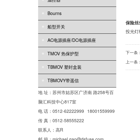
Bourns
保险丝
船型开关
投光灯
AC电源插座/DC电源插座
下一条
TMOV 热保护型
上一条
TBMOV 塑封盒装
TBMOVY带遥信
地 址：苏州市姑苏区广济南 路258号百
脑汇科技中心817室
电 话：0512-62222999
18001559999
传 真：0512-58555222
联系人：高R
邮 箱：michael.gao@dsfuse.com