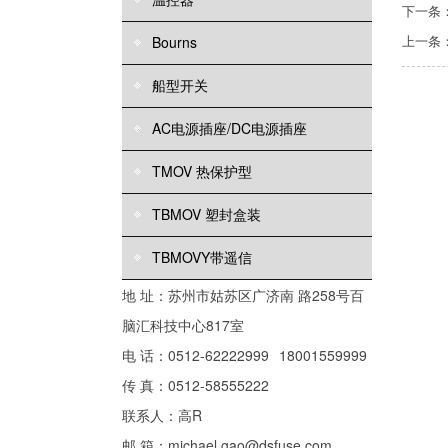
下一条
上一条
Bourns
船型开关
AC电源插座/DC电源插座
TMOV 热保护型
TBMOV 塑封盒装
TBMOVY带遥信
地 址：苏州市姑苏区广济南 路258号百
脑汇科技中心817室
电 话：0512-62222999
18001559999
传 真：0512-58555222
联系人：高R
邮 箱：michael.gao@dsfuse.com