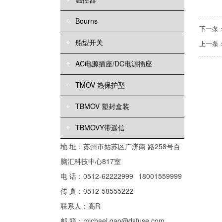
Bourns
下一条
船型开关
上一条
AC电源插座/DC电源插座
TMOV 热保护型
TBMOV 塑封盒装
TBMOVY带遥信
地 址：苏州市姑苏区广济南 路258号百
脑汇科技中心817室
电 话：0512-62222999
18001559999
传 真：0512-58555222
联系人：高R
邮 箱：michael.gao@dsfuse.com